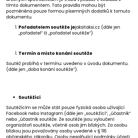
tímto dokumentem. Tato pravidla mohou být
a
pozměněna pouze formou písemných dodatků k tomuto
j
dokumentu.
í
Pořadatelem soutěže je
jaksitaksi.cz (dále jen
t
„pořadatel“ či „pořadatel soutěže“)
?
Termín a místo konání soutěže
Soutěž probíhá v termínu: uvedeno v úvodu dokumentu.
(dále jen „doba konání soutěže“).
HLEDAT
D
Soutěžící
o
Soutěžícím se může stát pouze fyzická osoba užívající
p
Facebook nebo Instagram (dále jen „soutěžící“, „účastník“
o
nebo „účastník soutěže. Ze soutěže jsou vyloučení
r
organizátoři soutěže, včetně osob jim blízkých. Za osobu
blízkou jsou považovány osoby uvedené v § 116
u
občanského zákoníku. Osoby nesplňující podmínky účasti