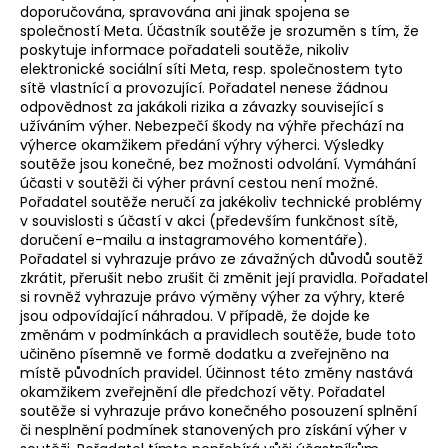
doporučována, spravována ani jinak spojena se
společností Meta. Účastník soutěže je srozuměn s tím, že
poskytuje informace pořadateli soutěže, nikoliv
elektronické sociální síti Meta, resp. společnostem tyto
sítě vlastnící a provozující. Pořadatel nenese žádnou
odpovědnost za jakákoli rizika a závazky související s
užíváním výher. Nebezpečí škody na výhře přechází na
výherce okamžikem předání výhry výherci. Výsledky
soutěže jsou konečné, bez možnosti odvolání. Vymáhání
účasti v soutěži či výher právní cestou není možné.
Pořadatel soutěže neručí za jakékoliv technické problémy
v souvislosti s účastí v akci (především funkčnost sítě,
doručení e-mailu a instagramového komentáře).
Pořadatel si vyhrazuje právo ze závažných důvodů soutěž
zkrátit, přerušit nebo zrušit či změnit její pravidla. Pořadatel
si rovněž vyhrazuje právo výměny výher za výhry, které
jsou odpovídající náhradou. V případě, že dojde ke
změnám v podmínkách a pravidlech soutěže, bude toto
učiněno písemně ve formě dodatku a zveřejněno na
místě původních pravidel. Účinnost této změny nastává
okamžikem zveřejnění dle předchozí věty. Pořadatel
soutěže si vyhrazuje právo konečného posouzení splnění
či nesplnění podmínek stanovených pro získání výher v