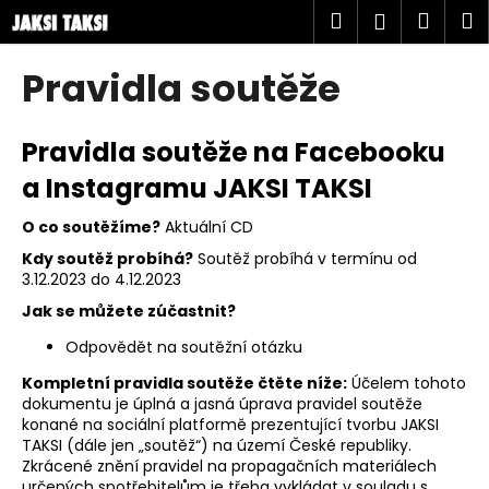
K
Přejít
Hledat
Náku
M
Přihlášen
na
o
obsah
Zpět
Zpět
košík
š
Pravidla soutěže
í
C
k
o
Pravidla soutěže na Facebooku
p
a Instagramu JAKSI TAKSI
o
t
O co soutěžíme?
Aktuální CD
ř
Kdy soutěž probíhá?
Soutěž probíhá v termínu od
3.12.2023 do 4.12.2023
e
Jak se můžete zúčastnit?
b
u
Odpovědět na soutěžní otázku
j
Kompletní pravidla soutěže čtěte níže:
Účelem tohoto
e
dokumentu je úplná a jasná úprava pravidel soutěže
konané na sociální platformě prezentující tvorbu JAKSI
t
TAKSI (dále jen „soutěž“) na území České republiky.
e
Zkrácené znění pravidel na propagačních materiálech
n
určených spotřebitelům je třeba vykládat v souladu s