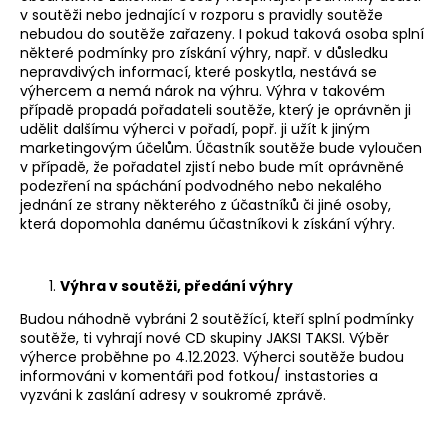
č
v soutěži nebo jednající v rozporu s pravidly soutěže
u
nebudou do soutěže zařazeny. I pokud taková osoba splní
j
některé podmínky pro získání výhry, např. v důsledku
e
nepravdivých informací, které poskytla, nestává se
m
výhercem a nemá nárok na výhru. Výhra v takovém
e
případě propadá pořadateli soutěže, který je oprávněn ji
udělit dalšímu výherci v pořadí, popř. ji užít k jiným
marketingovým účelům. Účastník soutěže bude vyloučen
v případě, že pořadatel zjistí nebo bude mít oprávněné
CD
podezření na spáchání podvodného nebo nekalého
VŠECHNO
DOBRÝ
jednání ze strany některého z účastníků či jiné osoby,
která dopomohla danému účastníkovi k získání výhry.
200
Kč
Výhra v soutěži, předání výhry
Budou náhodně vybráni 2 soutěžící, kteří splní podmínky
soutěže, ti vyhrají nové CD skupiny JAKSI TAKSI. Výběr
výherce proběhne po 4.12.2023. Výherci soutěže budou
informováni v komentáři pod fotkou/ instastories a
vyzváni k zaslání adresy v soukromé zprávě.