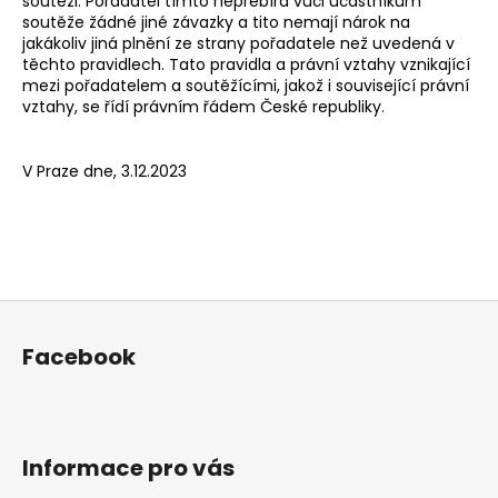
soutěži. Pořadatel tímto nepřebírá vůči účastníkům
soutěže žádné jiné závazky a tito nemají nárok na
jakákoliv jiná plnění ze strany pořadatele než uvedená v
těchto pravidlech. Tato pravidla a právní vztahy vznikající
mezi pořadatelem a soutěžícími, jakož i související právní
vztahy, se řídí právním řádem České republiky.
V Praze dne, 3.12.2023
Z
á
Facebook
p
a
t
í
Informace pro vás