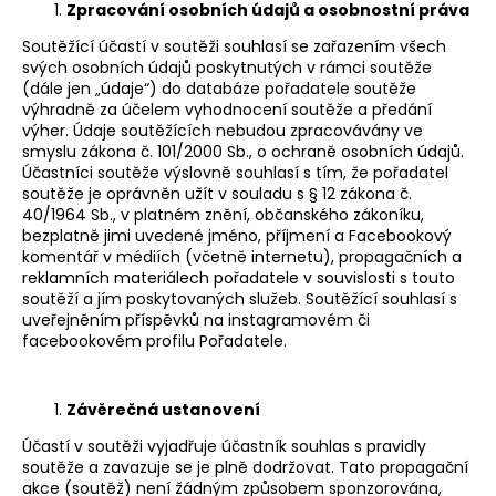
Zpracování osobních údajů a osobnostní práva
Soutěžící účastí v soutěži souhlasí se zařazením všech
svých osobních údajů poskytnutých v rámci soutěže
(dále jen „údaje“) do databáze pořadatele soutěže
výhradně za účelem vyhodnocení soutěže a předání
výher. Údaje soutěžících nebudou zpracovávány ve
smyslu zákona č. 101/2000 Sb., o ochraně osobních údajů.
Účastníci soutěže výslovně souhlasí s tím, že pořadatel
soutěže je oprávněn užít v souladu s § 12 zákona č.
40/1964 Sb., v platném znění, občanského zákoníku,
bezplatně jimi uvedené jméno, příjmení a Facebookový
komentář v médiích (včetně internetu), propagačních a
reklamních materiálech pořadatele v souvislosti s touto
soutěží a jím poskytovaných služeb. Soutěžící souhlasí s
uveřejněním příspěvků na instagramovém či
facebookovém profilu Pořadatele.
Závěrečná ustanovení
Účastí v soutěži vyjadřuje účastník souhlas s pravidly
soutěže a zavazuje se je plně dodržovat. Tato propagační
akce (soutěž) není žádným způsobem sponzorována,