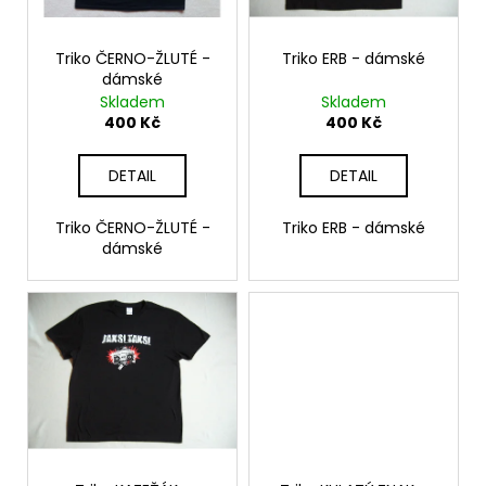
č
p
ů
u
r
j
o
Triko ČERNO-ŽLUTÉ -
Triko ERB - dámské
e
dámské
d
m
Skladem
Skladem
u
e
400 Kč
400 Kč
k
t
DETAIL
DETAIL
PLACKA
ů
13
(KYTARA
Triko ČERNO-ŽLUTÉ -
Triko ERB - dámské
ŠEDOMODRÁ
dámské
V
KRUHU)
30
Kč