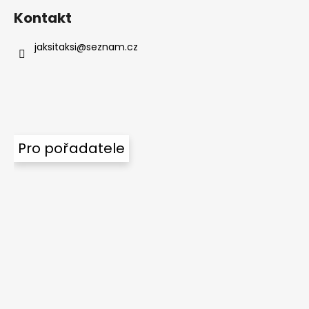
ý
Kontakt
p
i
jaksitaksi
@
seznam.cz
s
u
Pro pořadatele