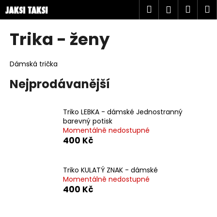
K
Přejít
Hledat
Náku
M
Přihlášen
na
o
obsah
Zpět
Zpět
košík
š
Trika - ženy
í
C
k
o
Dámská trička
p
Nejprodávanější
o
t
Triko LEBKA - dámské Jednostranný
ř
barevný potisk
e
Momentálně nedostupné
b
400 Kč
u
j
Triko KULATÝ ZNAK - dámské
e
Momentálně nedostupné
400 Kč
t
e
n