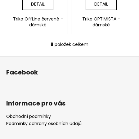
DETAIL
DETAIL
Triko OffLine červené -
Triko OPTIMISTA -
dámské
dámské
8
položek celkem
O
v
Z
l
á
á
Facebook
d
p
a
a
c
t
í
í
p
Informace pro vás
r
v
Obchodní podmínky
k
Podmínky ochrany osobních údajů
y
v