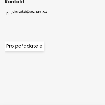
Kontakt
p
i
jaksitaksi
@
seznam.cz
s
u
Pro pořadatele