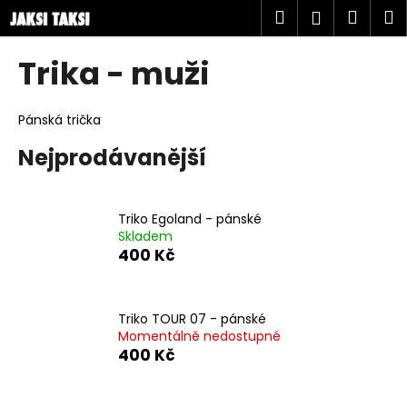
K
Přejít
Hledat
Náku
M
Přihlášen
na
o
obsah
Zpět
Zpět
košík
š
Trika - muži
í
C
k
o
Pánská trička
p
Nejprodávanější
o
t
ř
Triko Egoland - pánské
e
Skladem
400 Kč
b
u
j
Triko TOUR 07 - pánské
e
Momentálně nedostupné
400 Kč
t
e
n