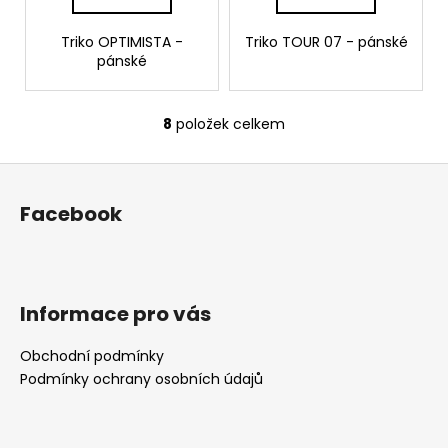
Triko OPTIMISTA -
Triko TOUR 07 - pánské
pánské
8
položek celkem
O
v
Z
l
á
á
Facebook
d
p
a
a
c
t
í
í
p
Informace pro vás
r
v
Obchodní podmínky
k
Podmínky ochrany osobních údajů
y
v
ý