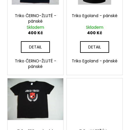
č
p
ů
u
r
j
o
Triko ČERNO-ŽLUTÉ -
Triko Egoland - pánské
e
pánské
d
m
Skladem
Skladem
u
e
400 Kč
400 Kč
k
t
DETAIL
DETAIL
PLACKA
ů
17
(JAKSITAKSI_DELFÍN)
Triko ČERNO-ŽLUTÉ -
Triko Egoland - pánské
pánské
30
Kč