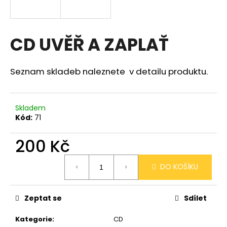
a
j
í
CD UVĚŘ A ZAPLAŤ
t
?
Seznam skladeb naleznete v detailu produktu.
Skladem
Kód:
71
HLEDAT
200 Kč
Měrná
D
DO KOŠÍKU
cena:
o
p
o
Zeptat se
Sdílet
r
u
Kategorie
:
CD