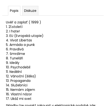
č
u
j
Popis
Diskuze
e
m
Uvěř a zaplať ( 1999 )
e
1. 21.století
2. I hate!
3. EU (Evropská utopie)
4. Vivat Libertas
TRIKO
EGOLAND
5. Armáda a punk
-
6. Pravdivá
PÁNSKÉ
7. Smrdíme
8. Tuneláři
400
9. Ideály
Kč
10. Psychodebil
11. Nedělní
12. Vánoční (šiška)
13. Propaganda
14. Služebníci
15. Nemám zájem
16. Vlastní názor
17. Ukáž mi svet
Skladby lze rovněž zakoupit v elektronické podobě zde: