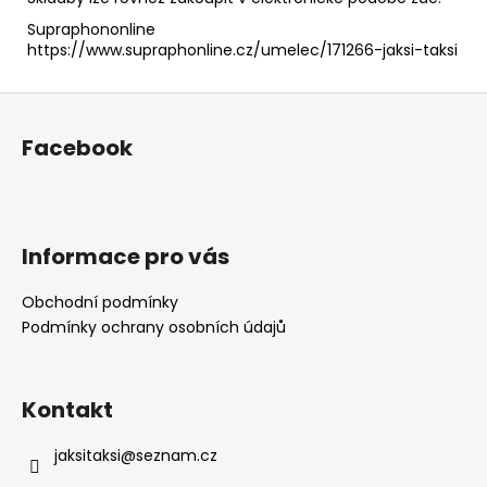
Supraphononline
https://www.supraphonline.cz/umelec/171266-jaksi-taksi
Z
á
Facebook
p
a
t
í
Informace pro vás
Obchodní podmínky
Podmínky ochrany osobních údajů
Kontakt
jaksitaksi
@
seznam.cz