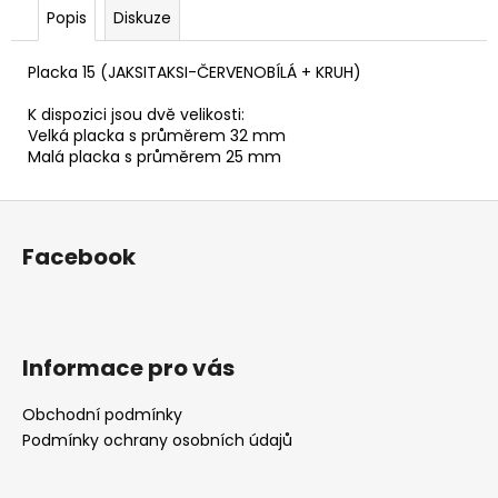
č
Popis
Diskuze
u
j
Placka 15 (JAKSITAKSI-ČERVENOBÍLÁ + KRUH)
e
m
K dispozici jsou dvě velikosti:
e
Velká placka s průměrem 32 mm
Malá placka s průměrem 25 mm
PLACKA
Z
14
(JAKSITAKSI-
á
ČERVENOČERNÁ)
Facebook
p
30
a
Kč
t
í
Informace pro vás
Obchodní podmínky
Podmínky ochrany osobních údajů