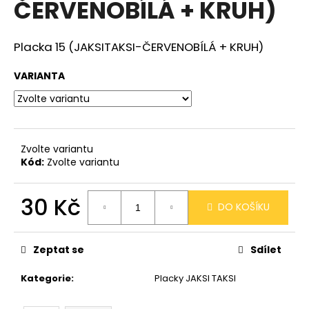
ČERVENOBÍLÁ + KRUH)
a
j
Placka 15 (JAKSITAKSI-ČERVENOBÍLÁ + KRUH)
í
t
VARIANTA
?
Zvolte variantu
HLEDAT
Kód:
Zvolte variantu
30 Kč
DO KOŠÍKU
D
Měrná
o
cena:
p
Zeptat se
Sdílet
o
r
Kategorie
:
Placky JAKSI TAKSI
u