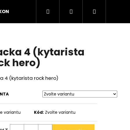
Hledat
Přihlášení
Nákupní
KONTAKTY
košík
acka 4 (kytarista
ck hero)
a 4 (kytarista rock hero)
ANTA
Následující
te variantu
Kód:
Zvolte variantu