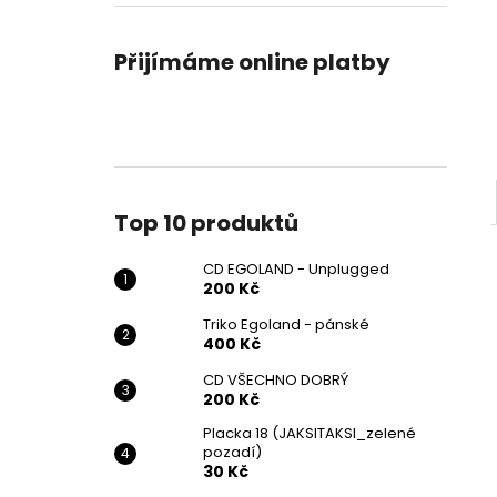
CD EGOLAND - UNPLUGGED
l
200 Kč
Přijímáme online platby
Top 10 produktů
CD EGOLAND - Unplugged
200 Kč
Triko Egoland - pánské
400 Kč
CD VŠECHNO DOBRÝ
200 Kč
Placka 18 (JAKSITAKSI_zelené
pozadí)
30 Kč