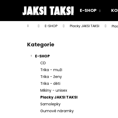
K
Přejít
na
o
E-SHOP
KO
obsah
Zpět
Zpět
š
do
do
í
Domů
E-SHOP
Placky JAKSI TAKSI
Pla
k
obchodu
obchodu
P
o
Kategorie
Přeskočit
s
kategorie
t
E-SHOP
r
CD
a
Trika - muži
n
Trika - ženy
n
Trika - děti
í
Mikiny - unisex
p
Placky JAKSI TAKSI
a
Samolepky
n
Gumové náramky
e