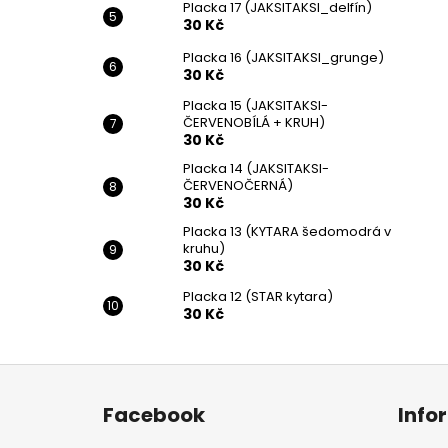
Placka 17 (JAKSITAKSI_delfín)
30 Kč
Placka 16 (JAKSITAKSI_grunge)
30 Kč
Placka 15 (JAKSITAKSI-
ČERVENOBÍLÁ + KRUH)
30 Kč
Placka 14 (JAKSITAKSI-
ČERVENOČERNÁ)
30 Kč
Placka 13 (KYTARA šedomodrá v
kruhu)
30 Kč
Placka 12 (STAR kytara)
30 Kč
Z
á
Facebook
Info
p