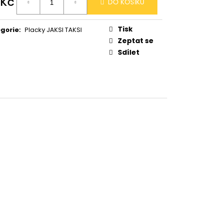
 Kč
OBRÝ
DO KOŠÍKU
ná
:
Tisk
gorie
:
Placky JAKSI TAKSI
Zeptat se
Sdílet