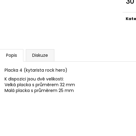
30
TRIKO EGOLAND - PÁNSKÉ
CD VŠECHNO D
Měr
400 Kč
200 Kč
cena
Kate
Popis
Diskuze
Placka 4 (kytarista rock hero)
K dispozici jsou dvě velikosti:
Velká placka s průměrem 32 mm
Malá placka s průměrem 25 mm