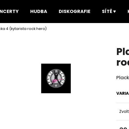
NCERTY
HUDBA
DISKOGRAFIE
SÍTĚ ♥
cka 4 (kytarista rock hero)
Co potřebujete najít?
Pl
HLEDAT
ro
Plack
Doporučujeme
VARI
Zvol