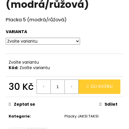
(modrá/růžová)
a
j
Placka 5 (modrá/růžová)
í
t
VARIANTA
?
Zvolte variantu
HLEDAT
Kód:
Zvolte variantu
30 Kč
DO KOŠÍKU
D
Měrná
o
cena:
p
Zeptat se
Sdílet
o
r
Kategorie
:
Placky JAKSI TAKSI
u