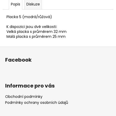
č
Popis
Diskuze
u
j
Placka 5 (modrá/růžová)
e
m
K dispozici jsou dvě velikosti:
e
Velká placka s průměrem 32 mm
Malá placka s průměrem 25 mm
PLACKA
Z
15
(JAKSITAKSI-
á
ČERVENOBÍLÁ
Facebook
p
+
KRUH)
a
30
t
Kč
í
Informace pro vás
Obchodní podmínky
Podmínky ochrany osobních údajů