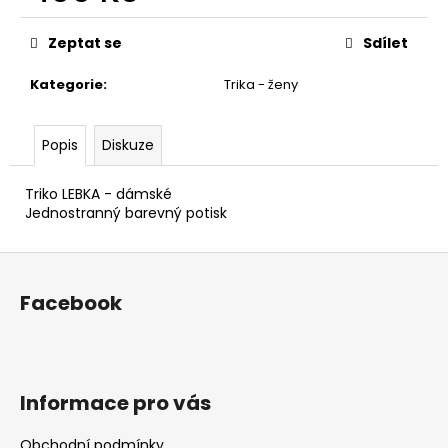
č
Měrná
u
cena:
Zeptat se
Sdílet
j
e
Kategorie
:
Trika - ženy
m
e
Popis
Diskuze
PLACKA
13
Triko LEBKA - dámské
(KYTARA
Jednostranný barevný potisk
ŠEDOMODRÁ
V
KRUHU)
Z
30
á
Facebook
Kč
p
a
t
í
Informace pro vás
Obchodní podmínky