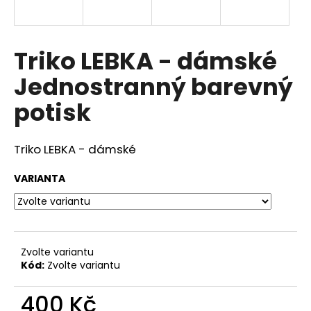
a
j
í
Triko LEBKA - dámské
t
Jednostranný barevný
?
potisk
Triko LEBKA - dámské
HLEDAT
VARIANTA
D
o
p
Zvolte variantu
o
Kód:
Zvolte variantu
r
u
400 Kč